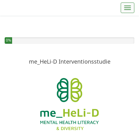
Toggl
Sie haben 0% dieser Umfrage fertiggestellt.
0%
me_HeLi-D Interventionsstudie